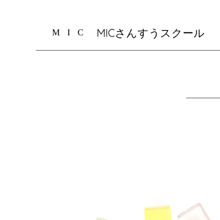
​MICさんすうスクール
M I C