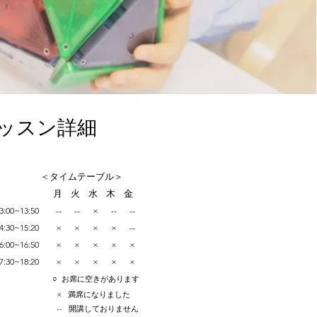
レッスン詳細
＜タイムテーブル＞
月 火 水 木 金
13:00~13:50 -- -- × -- --
14:30~15:20 × × × × --
16:00~16:50 ×
× × × ×
17:30~18:20 ×
× × × ×
○ お席に空きがあります
× 満席になりました
-- 開講しておりません