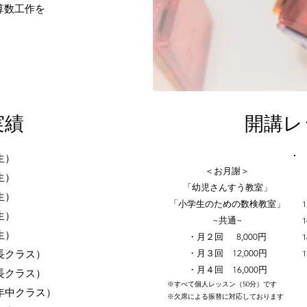
算数工作を
実績
​開講
生）
＜お月謝＞
生）
「幼児さんすう教室」
生）
「小学生のための数検教室」
生）
~共通~
生）
・月２回 8,000円
長クラス）
・月３回 12,000円
・月４回 16,000円​​​
長クラス）
​ ※すべて個人レッスン（50分）です
年中クラス）
※欠席による​振替に対応しております