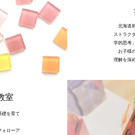
北海道初
ストラク
学的思考
お子様の
理解を深
教室
基礎を育て
フォローア