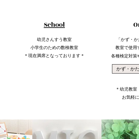
School
O
幼児さんすう教室
「かず・か
小学生のための数検教室
教室で使用
​＊現在満席となっております＊
各種検定対策
かず・かたち
＊幼児教室
​お気軽