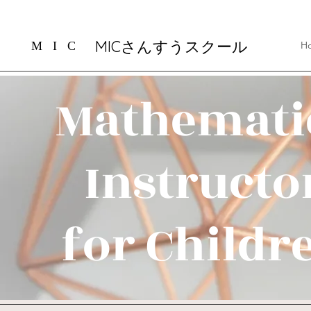
​MICさんすうスクール
M I C
H
Mathemati
Instructo
for Childr